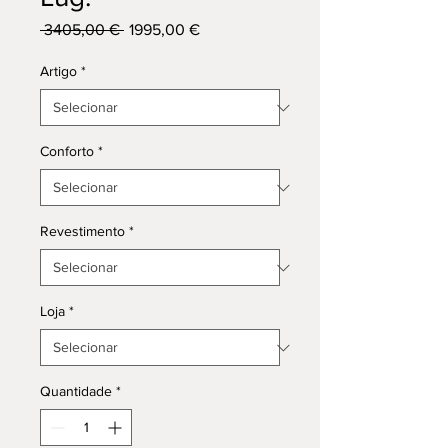
Preço
Preço
 3405,00 € 
1995,00 €
normal
promocional
Artigo
*
Conforto
*
Revestimento
*
Loja
*
Quantidade
*