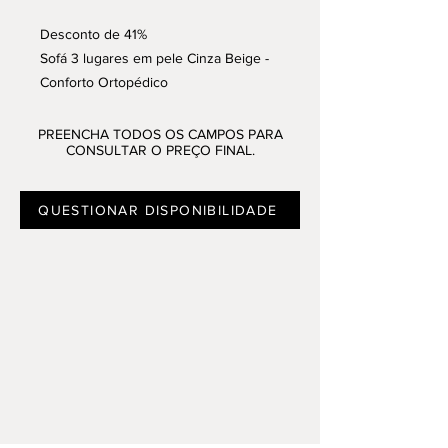
Desconto de 41%
Sofá 3 lugares em pele Cinza Beige -
Conforto Ortopédico
Disponível na loja de Sta. Maria da
Feira, Alfragide, Algarve e Armazém
PREENCHA TODOS OS CAMPOS PARA
CONSULTAR O PREÇO FINAL.
QUESTIONAR DISPONIBILIDADE