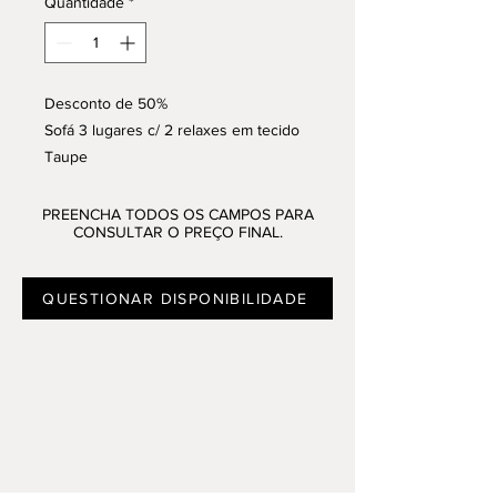
Quantidade
*
Desconto de 50%
Sofá 3 lugares c/ 2 relaxes em tecido
Taupe
Disponível na loja de Sta. Maria da
Feira, Porto, Alfragide e Armazém
PREENCHA TODOS OS CAMPOS PARA
CONSULTAR O PREÇO FINAL.
QUESTIONAR DISPONIBILIDADE