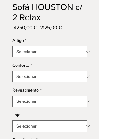
Sofá HOUSTON c/
2 Relax
Preço
Preço
 4250,00 € 
2125,00 €
normal
promocional
Artigo
*
Conforto
*
Revestimento
*
Loja
*