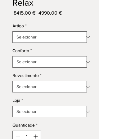
Relax
Preço
Preço
 8415,00 € 
4990,00 €
normal
promocional
Artigo
*
Conforto
*
Revestimento
*
Loja
*
Quantidade
*