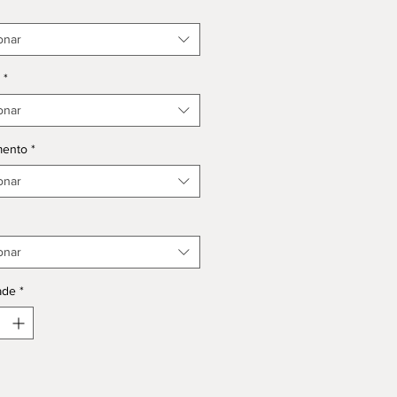
onar
*
onar
mento
*
onar
onar
ade
*