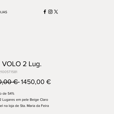
OJAS
á VOLO 2 Lug.
21005T1581
Preço
Preço
0,00 € 
1450,00 €
normal
promocional
o de 54%
2 Lugares em pele Beige Claro
l na loja de Sta. Maria da Feira