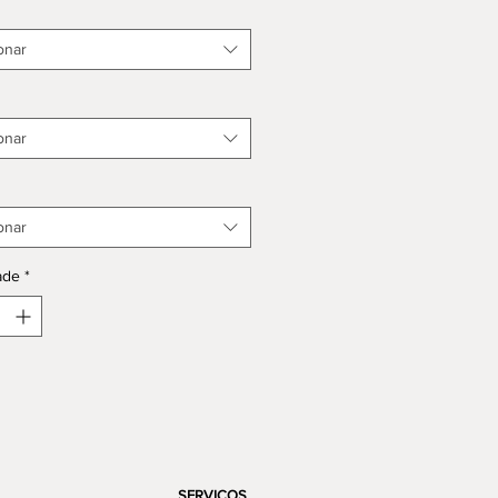
onar
onar
onar
ade
*
SERVIÇOS