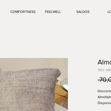
COMFORTNESS
FEELWELL
SALDOS
L
Alm
SKU: A
 70,
Descont
Almofad
Disponíve