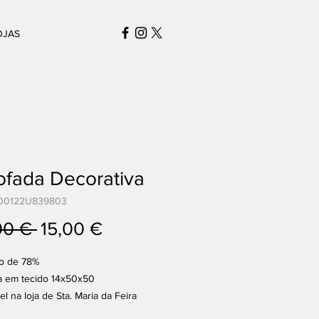
OJAS
ofada Decorativa
800122U839803
Preço
Preço
00 € 
15,00 €
normal
promocional
o de 78%
a em tecido 14x50x50
l na loja de Sta. Maria da Feira