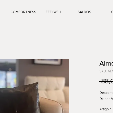
COMFORTNESS
FEELWELL
SALDOS
L
Alm
SKU: AL
 88,
Descont
Disponív
Artigo
*