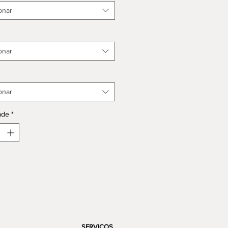
onar
onar
onar
ade
*
SERVIÇOS