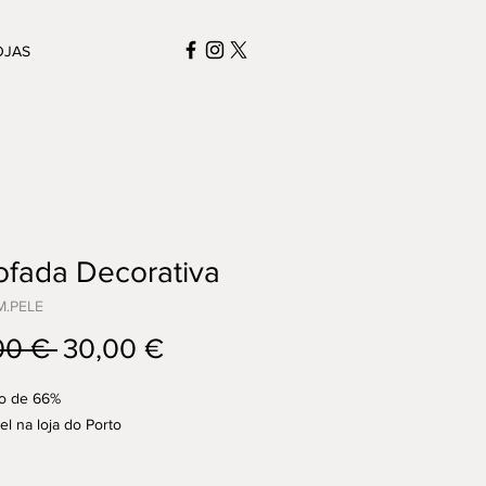
OJAS
ofada Decorativa
M.PELE
Preço
Preço
00 € 
30,00 €
normal
promocional
o de 66%
el na loja do Porto