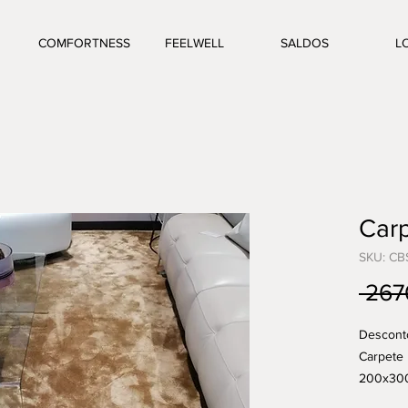
COMFORTNESS
FEELWELL
SALDOS
L
Car
SKU: CB
 267
Descont
Carpete 
200x300
Disponiv