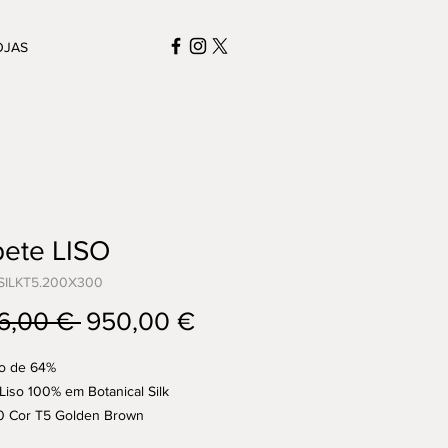
OJAS
pete LISO
SILKT5.200X300
Preço
Preço
6,00 € 
950,00 €
normal
promocional
o de 64%
Liso 100% em Botanical Silk
 Cor T5 Golden Brown
el na Loja do Porto