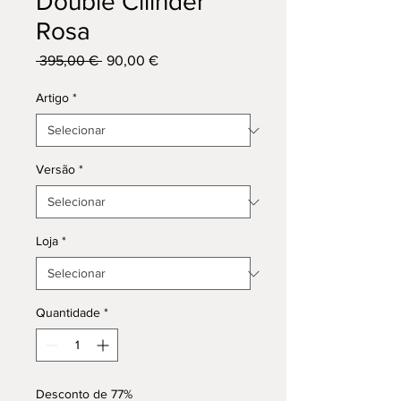
Double Cilinder
Rosa
Preço
Preço
 395,00 € 
90,00 €
normal
promocional
Artigo
*
Versão
*
Loja
*
Quantidade
*
Desconto de 77%