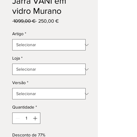
Jarra VANI em
vidro Murano
Preço
Preço
 1099,00 € 
250,00 €
normal
promocional
Artigo
*
Loja
*
Versão
*
Quantidade
*
Desconto de 77%