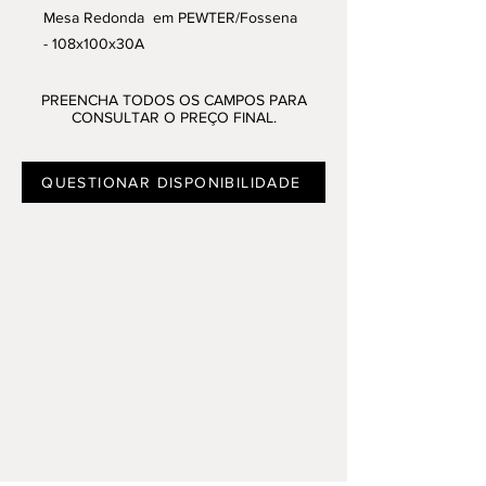
Mesa Redonda em PEWTER/Fossena
- 108x100x30A
Disponivel em Alfragide, Sta. Maria da
Feira e Algarve
PREENCHA TODOS OS CAMPOS PARA
CONSULTAR O PREÇO FINAL.
QUESTIONAR DISPONIBILIDADE