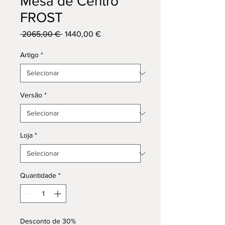
Mesa de Centro
FROST
Preço
Preço
 2065,00 € 
1440,00 €
normal
promocional
Artigo
*
Versão
*
Loja
*
Quantidade
*
Desconto de 30%