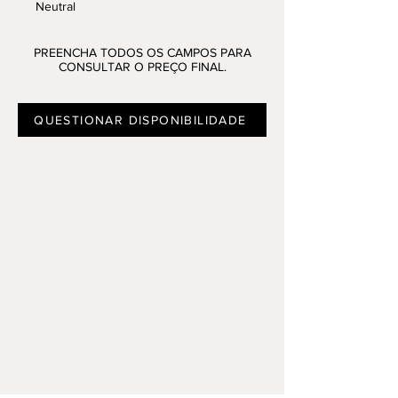
Neutral
Disponível na loja de Alfragide, Porto,
Algarve
PREENCHA TODOS OS CAMPOS PARA
CONSULTAR O PREÇO FINAL.
QUESTIONAR DISPONIBILIDADE