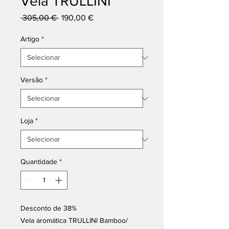
Vela TRULLINI
Preço
Preço
 305,00 € 
190,00 €
normal
promocional
Artigo
*
Versão
*
Loja
*
Quantidade
*
Desconto de 38%
Vela aromática TRULLINI Bamboo/